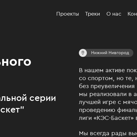
Проекты
Треки
О нас
Кон
Нижний Нивгород
ьного
В нашем активе пок
со спортом, но те,
без преувеличения 
мы реализовали в 
льной серии
лучшей игре с мячо
скет"
проведению финаль
лиги «КЭС-Баскет»
Мы всегда рады вы