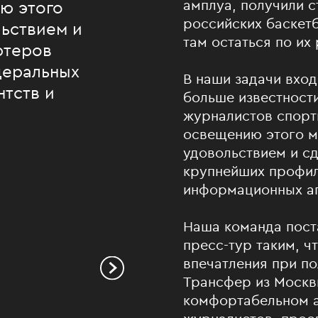
амплуа, получили 
ю этого
российских баскет
льствием и
там остаться по их
ртеров
деральных
В наши задачи вход
нтств и
больше известност
журналистов спорт
освещению этого м
удовольствием и с
крупнейших профил
информационных аг
Наша команда пост
пресс-тур таким, ч
впечатления при по
Трансфер из Москв
комфортабельном а