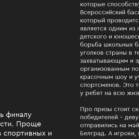
которые способств
Всероссийский бас
который проводитс
является одним из 
детского и юношеск
борьба школьных б
уголков страны в т
захватывающим и 
организованным по
красочным шоу и у
спортсменов. Это т
у ребят на всю жиз
Про призы стоит ск
ть финалу
победителей – деву
ости. Проще
отправились на май
в спортивных и
Белград. А игроки,