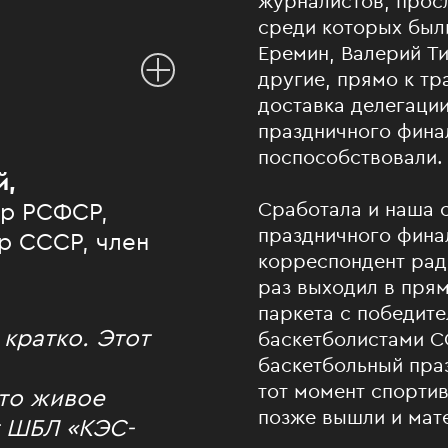
журналистов, прос
среди которых были
Еремин, Валерий Ти
другие, прямо к тр
доставка делегации
праздничного фина
поспособствовали.
й,
р РСФСР,
Сработала и наша с
праздничного фина
р СССР, член
корреспондент рад
раз выходил в пря
паркета с победит
 кратко. Этот
баскетболистами С
баскетбольный пра
тот момент спортив
 то живое
позже вышли и мат
т ШБЛ «КЭС-