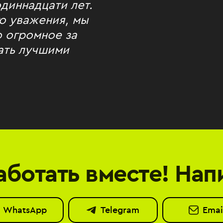
диннадцати лет.
о уважения, мы
о огромное за
тать лучшими
аботать вместе! Нап
WhatsApp
Telegram
Emai