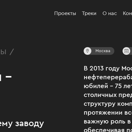
Проекты
Треки
О нас
Кон
РЫ /
Москва
В 2013 году Мо
 –
нефтеперераб
юбилей – 75 ле
столичных пре
структуру комп
протяжении вс
важную роль в
му заводу
обеспечивая п