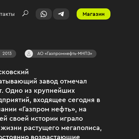
такты
Магазин
2013
АО «Газпромнефть-МНПЗ»
сковский
атывающий завод отмечал
т. Одно из крупнейших
дприятий, входящее сегодня в
ании «Газпром нефть», на
ей своей истории играло
 жизни растущего мегаполиса,
остоянно возрастающие