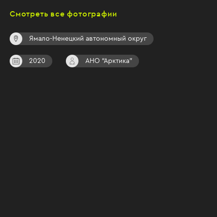
Смотреть все фотографии
Ямало-Ненецкий автономный округ
2020
АНО “Арктика"
В 2020 году Россия объявила новую экономическую
политику в Артике. Именно с развитием этого
сурового региона страна связывает свое будущее.
Успех этого проекта во многом зависит от
поддержки его обществом, а также желании и
возможности бизнеса инвестировать в этот
непростой регион.
Российская Арктика – это около 5 миллионов
квадратных километров, колоссальная территория,