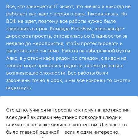
Все, кто занимается IT, знают, что ничего и никогда не
работает как надо с первого раза. Такова жизнь. Но
ВЭФ не ждет, поэтому все работы нужно было
завершить в срок. Команда PressPass, включая арт-
директора проекта, отправилась во Владивосток за
неделю до мероприятия, чтобы протестировать и
запустить все системы. Работа на набережной бухты
Аякс, в уютном кафе рядом со стендом, с видом на
теплое море приносила радость, несмотря на все
возникающие сложности. Все работы были
закончены точно в срок, и мы все наконец-то смогли
выдохнуть.
Стенд получился интересным: к нему на протяжении
всех дней выставки неустанно подходили люди и
внимательно знакомились с контентом. Для нас это
было главной оценкой – если людям интересно,